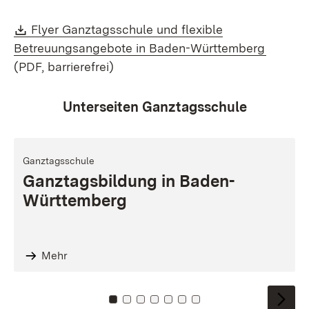
Download:
Flyer Ganztagsschule und flexible
(Öffnet
Betreuungsangebote in Baden-Württemberg
(PDF, barrierefrei)
Unterseiten Ganztagsschule
Ganztagsschule
Ganztagsbildung in Baden-
Württemberg
Mehr
Zu Kachel: 0
Zu Kachel: 1
Zu Kachel: 2
Zu Kachel: 3
Zu Kachel: 4
Zu Kachel: 5
Zu Kachel: 6