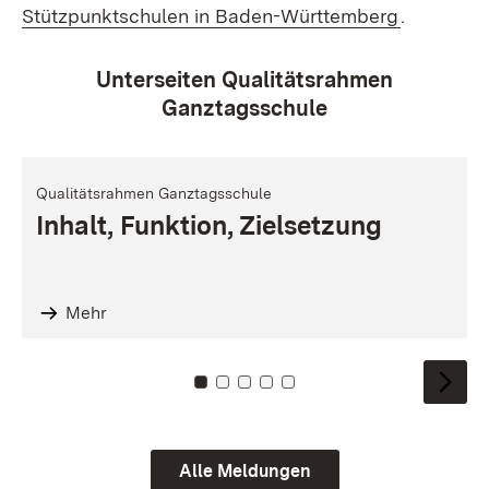
(Öffnet i
Stützpunktschulen in Baden-Württemberg
.
Unterseiten Qualitätsrahmen
Ganztagsschule
Qualitätsrahmen Ganztagsschule
Inhalt, Funktion, Zielsetzung
Mehr
Zu Kachel: 0
Zu Kachel: 1
Zu Kachel: 2
Zu Kachel: 3
Zu Kachel: 4
Alle Meldungen