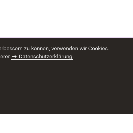
erbessern zu können, verwenden wir Cookies.
serer
Datenschutzerklärung
.
haltsübersicht
Kontakt
Impressum
Datenschutz
Benut